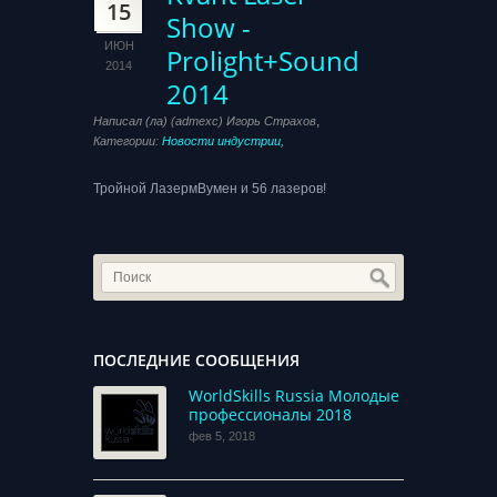
15
Show -
ИЮН
Prolight+Sound
2014
2014
,
Написал (ла) (admexc) Игорь Страхов
Категории:
Новости индустрии,
Тройной ЛазермВумен и 56 лазеров!
ПОСЛЕДНИЕ СООБЩЕНИЯ
WorldSkills Russia Молодые
профессионалы 2018
фев 5, 2018