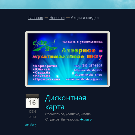
Главная
Новости
Акции и скидки
Дисконтная
16
карта
СЕН
Написал (ла) (admexc) Игорь
2013
,
Страхов
Категории:
Акции и
скидки,