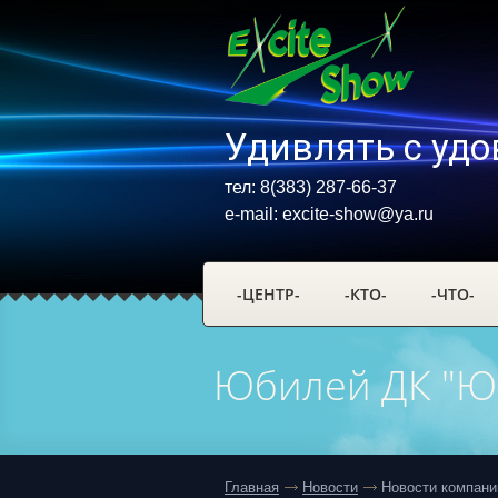
Удивлять с удо
тел: 8(383) 287-66-37
e-mail:
excite-show@ya.ru
-ЦЕНТР-
-КТО-
-ЧТО-
Юбилей ДК "Ю
Главная
Новости
Новости компани