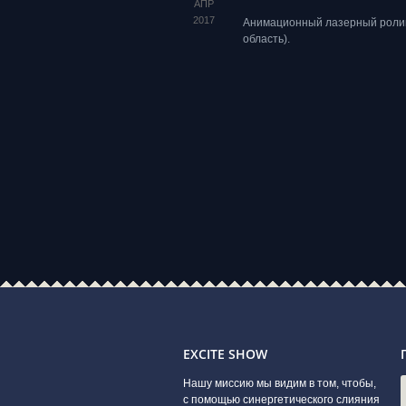
АПР
2017
Анимационный лазерный ролик 
область).
EXCITE SHOW
Нашу миссию мы видим в том, чтобы,
с помощью синергетического слияния