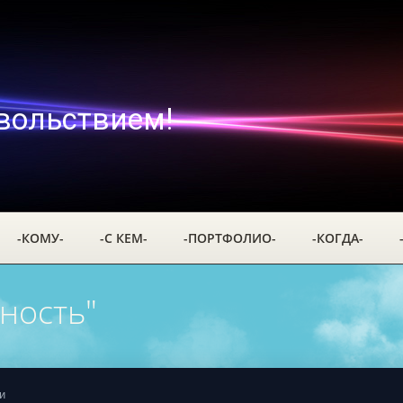
вольствием!
-КОМУ-
-С КЕМ-
-ПОРТФОЛИО-
-КОГДА-
ность"
и