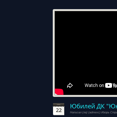
Юбилей ДК "Ю
22
Написал (ла) (admexc) Игорь Стр