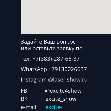
Задайте Ваш вопрос
или оставьте заявку по
тел. +7(383)-287-66-37
WhatsApp +7
913
002
66
37
Instagram @laser.show.ru
FB @excite4show
ВК excite_show
e-mail
excite-